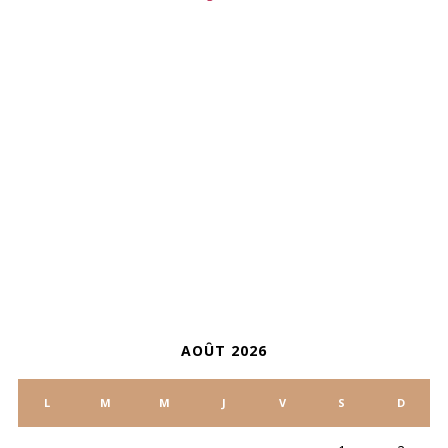
ARCHIVES
CALENDRIER
AOÛT 2026
L
M
M
J
V
S
D