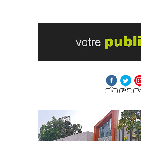
1k
852
6