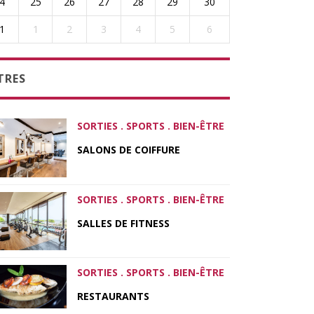
4
25
26
27
28
29
30
1
1
2
3
4
5
6
TRES
SORTIES . SPORTS . BIEN-ÊTRE
SALONS DE COIFFURE
SORTIES . SPORTS . BIEN-ÊTRE
SALLES DE FITNESS
SORTIES . SPORTS . BIEN-ÊTRE
RESTAURANTS