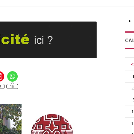
CA
<
9
1k
2
1
1