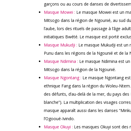
garçons ou au cours de danses de divertissemen
Masque Mowei :
Le masque Mowei est un masq
Mitsogo dans la région de Ngounié, au sud d
l’aube, lors des rituels de passage à l’âge ad
initiatiques Bwété. Le masque est porté exclus
Masque Mukudji :
Le masque Mukudji est un ma
Punu dans les régions de la Ngounié et de la
Masque Ndimina :
Le masque Ndimina est un m
Mitsogo dans la région de la Ngounié.
Masque Ngontang :
Le masque Ngontang est u
ethnique Fang dans la région du Woleu-Ntem.
des défunts, d’au-delà de la mer, du pays des Bl
blanche”). La multiplication des visages corre
masque apparaît aussi dans les danses “Minku
l’Ogooué-Ivindo.
Masque Okuyi :
Les masques Okuyi sont des ma