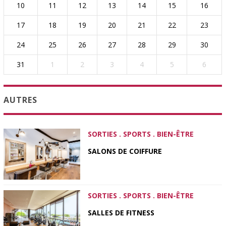
10
11
12
13
14
15
16
17
18
19
20
21
22
23
24
25
26
27
28
29
30
31
1
2
3
4
5
6
AUTRES
SORTIES . SPORTS . BIEN-ÊTRE
SALONS DE COIFFURE
SORTIES . SPORTS . BIEN-ÊTRE
SALLES DE FITNESS