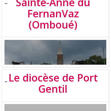
Sainte-Anne du
FernanVaz
(Omboué)
Le diocèse de Port
Gentil