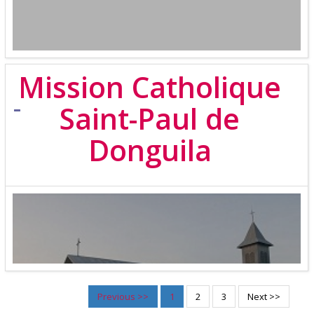
Mission Catholique
Saint-Paul de
Donguila
Previous >>
1
2
3
Next >>