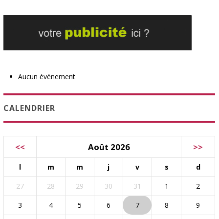
Aucun événement
CALENDRIER
<<
Août 2026
>>
l
m
m
j
v
s
d
27
28
29
30
31
1
2
3
4
5
6
7
8
9