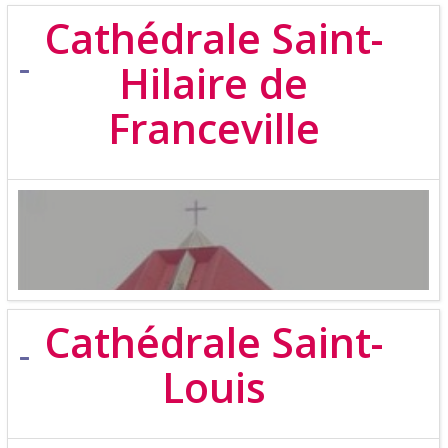
Cathédrale Saint-
Hilaire de
Franceville
Cathédrale Saint-
Louis