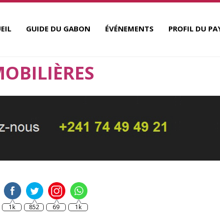
EIL
GUIDE DU GABON
ÉVÉNEMENTS
PROFIL DU PA
OBILIÈRES
1k
852
69
1k