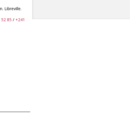
 Libreville.
 52 85
/
+241