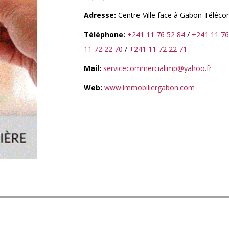
Adresse:
Centre-Ville face à Gabon Télécom.
Téléphone:
+241 11 76 52 84
/
+241 11 76
11 72 22 70
/
+241 11 72 22 71
Mail:
servicecommercialimp@yahoo.fr
Web:
www.immobiliergabon.com