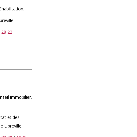
habilitation.
reville.
 28 22
nseil immobilier.
tat et des
 Libreville.