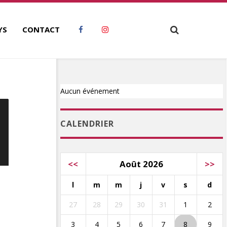
YS
CONTACT
Aucun événement
CALENDRIER
<<
Août 2026
>>
l
m
m
j
v
s
d
27
28
29
30
31
1
2
3
4
5
6
7
8
9