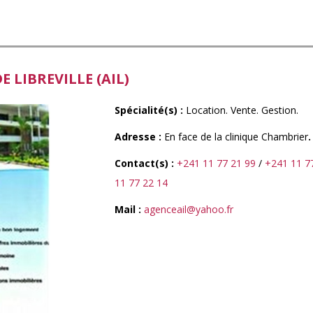
 LIBREVILLE (AIL)
Spécialité(s) :
Location. Vente. Gestion.
Adresse :
En face de la clinique Chambrier
Contact(s) :
+241 11 77 21 99
/
+241 11 7
11 77 22 14
Mail :
agenceail@yahoo.fr