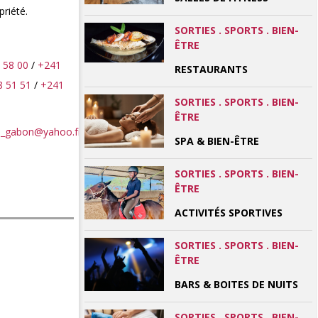
riété.
SORTIES . SPORTS . BIEN-
ÊTRE
 58 00
/
+241
RESTAURANTS
8 51 51
/
+241
SORTIES . SPORTS . BIEN-
ÊTRE
_gabon@yahoo.fr
SPA & BIEN-ÊTRE
SORTIES . SPORTS . BIEN-
ÊTRE
ACTIVITÉS SPORTIVES
SORTIES . SPORTS . BIEN-
ÊTRE
BARS & BOITES DE NUITS
SORTIES . SPORTS . BIEN-