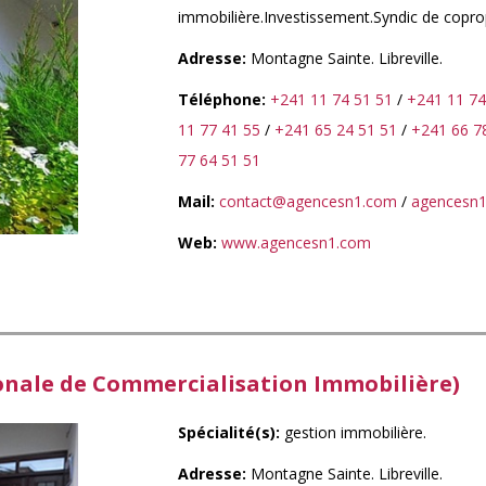
immobilière.Investissement.Syndic de coprop
Adresse:
Montagne Sainte. Libreville.
Téléphone:
+241 11 74 51 51
/
+241 11 74
11 77 41 55
/
+241 65 24 51 51
/
+241 66 7
77 64 51 51
Mail:
contact@agencesn1.com
/
agencesn1
Web:
www.agencesn1.com
onale de Commercialisation Immobilière)
Spécialité(s):
gestion immobilière.
Adresse:
Montagne Sainte. Libreville.