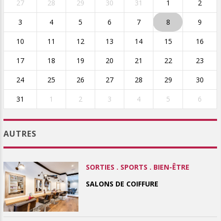
27
28
29
30
31
1
2
3
4
5
6
7
8
9
10
11
12
13
14
15
16
17
18
19
20
21
22
23
24
25
26
27
28
29
30
31
1
2
3
4
5
6
AUTRES
SORTIES . SPORTS . BIEN-ÊTRE
SALONS DE COIFFURE