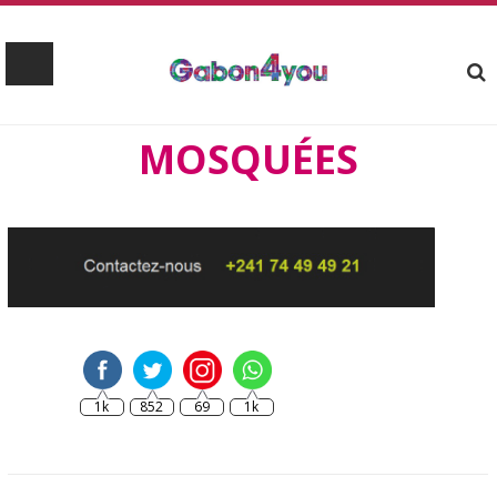
MOSQUÉES
1k
852
69
1k