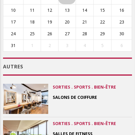
10
11
12
13
14
15
16
17
18
19
20
21
22
23
24
25
26
27
28
29
30
31
1
2
3
4
5
6
AUTRES
SORTIES . SPORTS . BIEN-ÊTRE
SALONS DE COIFFURE
SORTIES . SPORTS . BIEN-ÊTRE
SALLES DE FITNESS