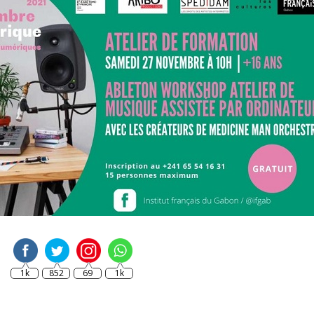
1k
852
69
1k