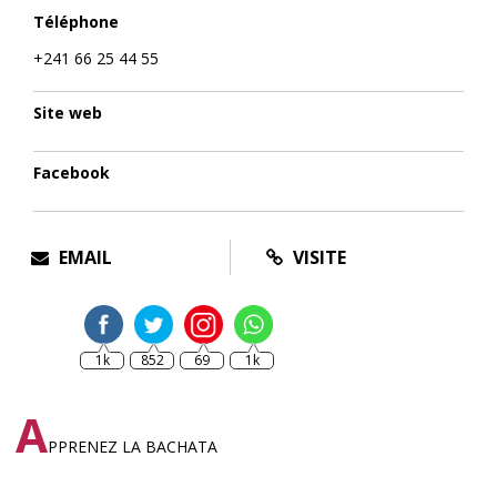
Téléphone
+241 66 25 44 55
Site web
Facebook
EMAIL
VISITE
1k
852
69
1k
A
PPRENEZ LA BACHATA