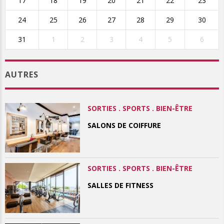
17
18
19
20
21
22
23
24
25
26
27
28
29
30
31
1
2
3
4
5
6
AUTRES
SORTIES . SPORTS . BIEN-ÊTRE
SALONS DE COIFFURE
SORTIES . SPORTS . BIEN-ÊTRE
SALLES DE FITNESS