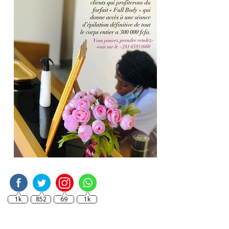
1k
852
69
1k