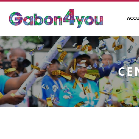
ACCU
CE