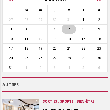
l
m
m
j
v
s
d
27
28
29
30
31
1
2
3
4
5
6
7
8
9
10
11
12
13
14
15
16
17
18
19
20
21
22
23
24
25
26
27
28
29
30
31
1
2
3
4
5
6
AUTRES
SORTIES . SPORTS . BIEN-ÊTRE
SALONS DE COIFFURE