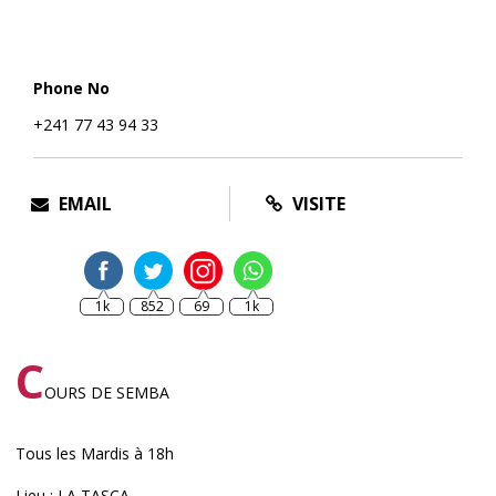
Phone No
+241 77 43 94 33
EMAIL
VISITE
1k
852
69
1k
C
OURS DE SEMBA
Tous les Mardis à 18h
Lieu : LA TASCA