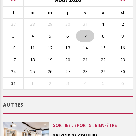
l
m
m
j
v
s
d
27
28
29
30
31
1
2
3
4
5
6
7
8
9
10
11
12
13
14
15
16
17
18
19
20
21
22
23
24
25
26
27
28
29
30
31
1
2
3
4
5
6
AUTRES
SORTIES . SPORTS . BIEN-ÊTRE
SALONS DE COIFFURE