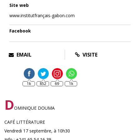
Site web
www.institutfrançais-gabon.com
Facebook
EMAIL
VISITE
1k
852
69
1k
D
OMINIQUE DOUMA
CAFÉ LITTÉRATURE
Vendredi 17 septembre, à 10h30
Info : +241 65 54 16 39