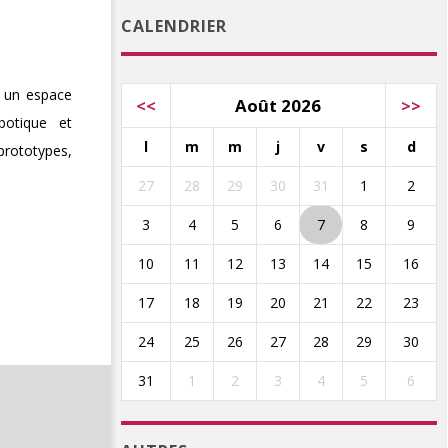
CALENDRIER
: un espace
<<
Août 2026
>>
botique et
l
m
m
j
v
s
d
rototypes,
27
28
29
30
31
1
2
3
4
5
6
7
8
9
10
11
12
13
14
15
16
17
18
19
20
21
22
23
24
25
26
27
28
29
30
31
1
2
3
4
5
6