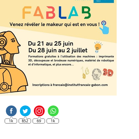
1k
852
69
1k