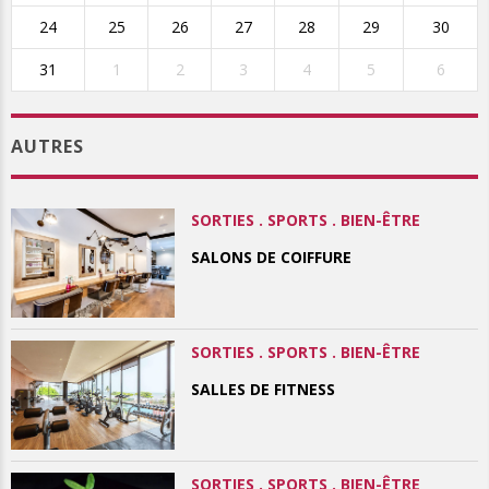
24
25
26
27
28
29
30
31
1
2
3
4
5
6
AUTRES
SORTIES . SPORTS . BIEN-ÊTRE
SALONS DE COIFFURE
SORTIES . SPORTS . BIEN-ÊTRE
SALLES DE FITNESS
SORTIES . SPORTS . BIEN-ÊTRE