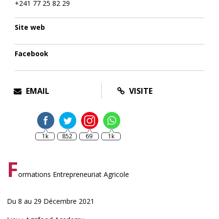
+241 77 25 82 29
Site web
Facebook
EMAIL
VISITE
1k
852
69
1k
F
ormations Entrepreneuriat Agricole
Du 8 au 29 Décembre 2021