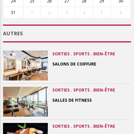
24
25
26
27
28
29
30
31
1
2
3
4
5
6
AUTRES
SORTIES . SPORTS . BIEN-ÊTRE
SALONS DE COIFFURE
SORTIES . SPORTS . BIEN-ÊTRE
SALLES DE FITNESS
SORTIES . SPORTS . BIEN-ÊTRE