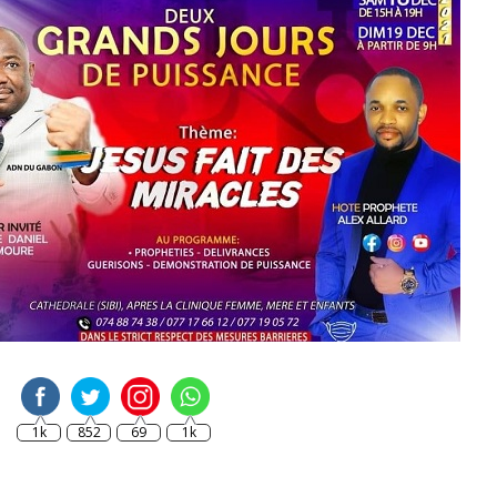
1k
852
69
1k