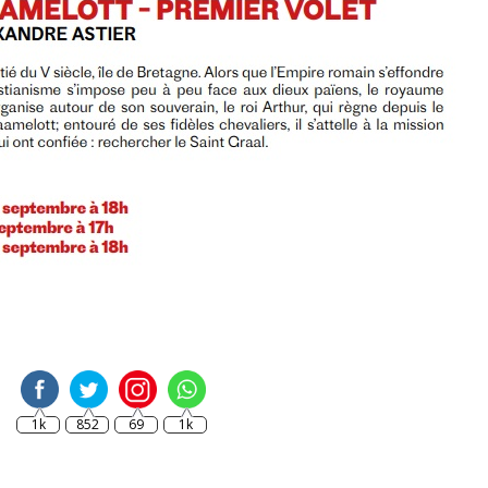
1k
852
69
1k