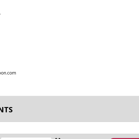
T
abon.com
NTS