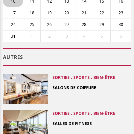
10
11
12
13
14
15
16
17
18
19
20
21
22
23
24
25
26
27
28
29
30
31
1
2
3
4
5
6
AUTRES
SORTIES . SPORTS . BIEN-ÊTRE
SALONS DE COIFFURE
SORTIES . SPORTS . BIEN-ÊTRE
SALLES DE FITNESS