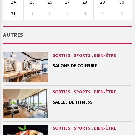
24
25
26
27
28
29
30
31
1
2
3
4
5
6
AUTRES
SORTIES . SPORTS . BIEN-ÊTRE
SALONS DE COIFFURE
SORTIES . SPORTS . BIEN-ÊTRE
SALLES DE FITNESS
SORTIES . SPORTS . BIEN-ÊTRE