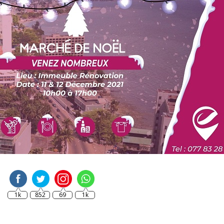
1k
852
69
1k