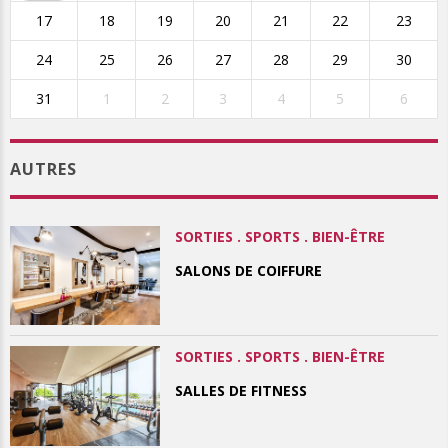
17
18
19
20
21
22
23
24
25
26
27
28
29
30
31
1
2
3
4
5
6
AUTRES
SORTIES . SPORTS . BIEN-ÊTRE
SALONS DE COIFFURE
SORTIES . SPORTS . BIEN-ÊTRE
SALLES DE FITNESS