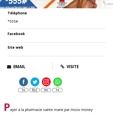
Téléphone
*555#
Facebook
Site web
EMAIL
VISITE
1k
852
69
1k
P
ayer à la pharmacie sainte marie par moov money