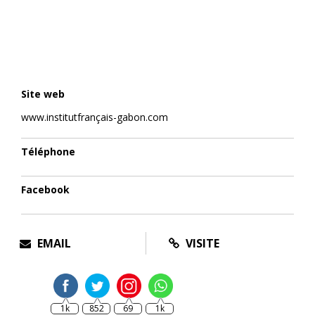
Site web
www.institutfrançais-gabon.com
Téléphone
Facebook
EMAIL
VISITE
1k
852
69
1k