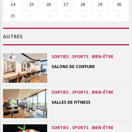
24
25
26
27
28
29
30
31
1
2
3
4
5
6
AUTRES
SORTIES . SPORTS . BIEN-ÊTRE
SALONS DE COIFFURE
SORTIES . SPORTS . BIEN-ÊTRE
SALLES DE FITNESS
SORTIES . SPORTS . BIEN-ÊTRE