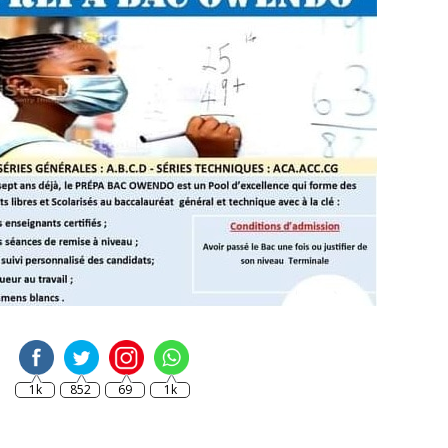
1k
852
69
1k