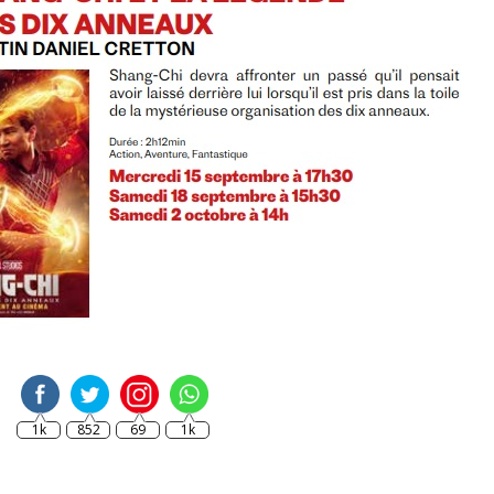
1k
852
69
1k