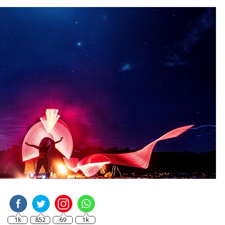
1k
852
69
1k