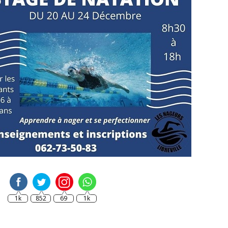
1k
852
69
1k