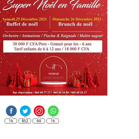
1k
852
69
1k