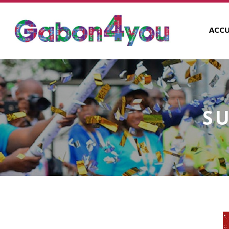
ACCU
S