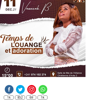
1k
852
69
1k