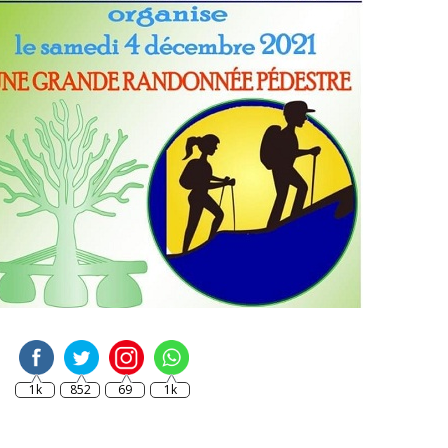
1k
852
69
1k