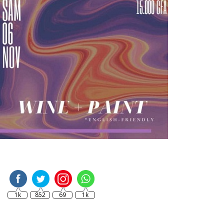
1k
852
69
1k