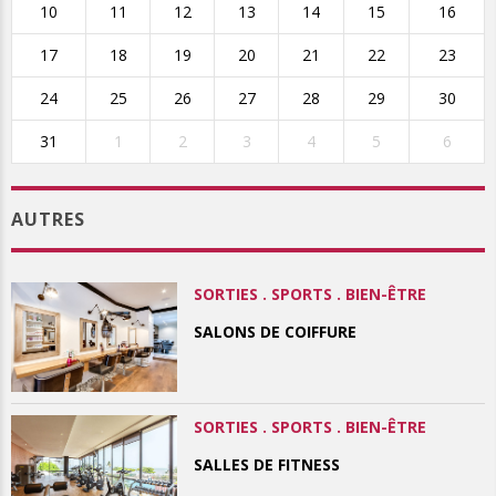
10
11
12
13
14
15
16
17
18
19
20
21
22
23
24
25
26
27
28
29
30
31
1
2
3
4
5
6
AUTRES
SORTIES . SPORTS . BIEN-ÊTRE
SALONS DE COIFFURE
SORTIES . SPORTS . BIEN-ÊTRE
SALLES DE FITNESS