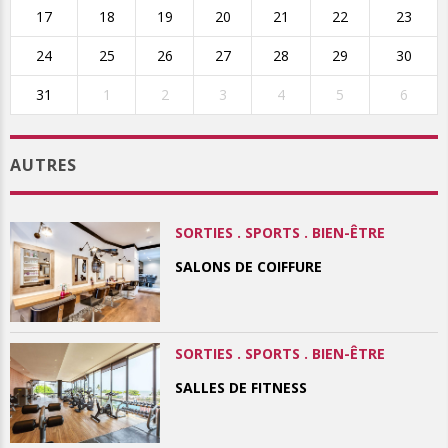
17
18
19
20
21
22
23
24
25
26
27
28
29
30
31
1
2
3
4
5
6
AUTRES
SORTIES . SPORTS . BIEN-ÊTRE
SALONS DE COIFFURE
SORTIES . SPORTS . BIEN-ÊTRE
SALLES DE FITNESS