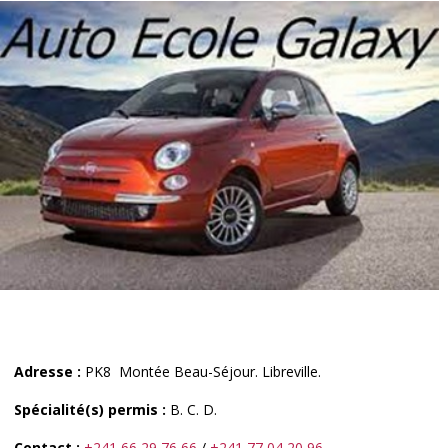
Adresse :
PK8 Montée Beau-Séjour. Libreville.
Spécialité(s) permis :
B. C. D.
Contact :
+241 66 29 76 66
/
+241 77 04 20 96