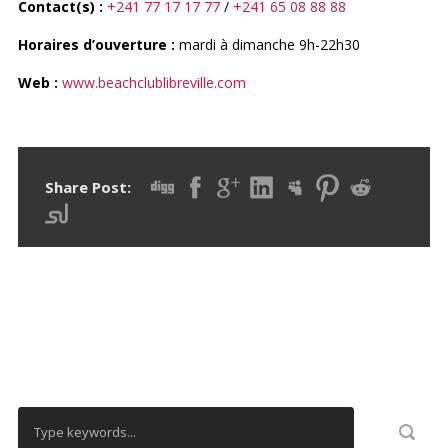
Contact(s) :
+241 77 17 17 77
/
+241 65 08 88 88
Horaires d’ouverture :
mardi à dimanche 9h-22h30
Web :
www.beachclublibreville.com
Share Post:
RECHERCHER