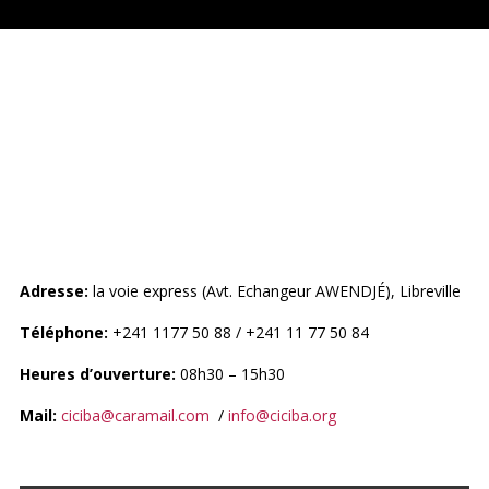
CENTRE INTERNATIONAL DE
CIVILISATIONS BANTU
(CICIBA)
Adresse:
la voie express (Avt. Echangeur AWENDJÉ), Libreville
Téléphone:
+241 1177 50 88 / +241 11 77 50 84
Heures d’ouverture:
08h30 – 15h30
Mail:
ciciba@caramail.com
/
info@ciciba.org