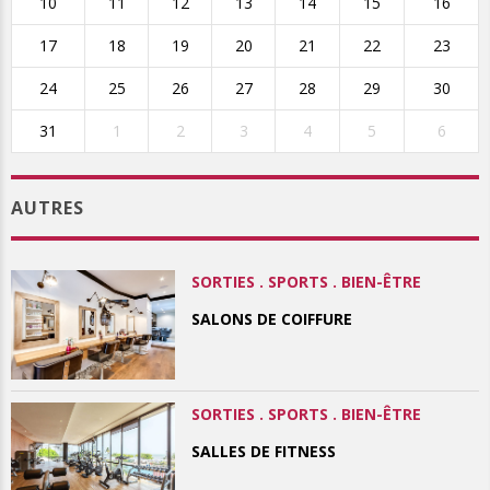
10
11
12
13
14
15
16
17
18
19
20
21
22
23
24
25
26
27
28
29
30
31
1
2
3
4
5
6
AUTRES
SORTIES . SPORTS . BIEN-ÊTRE
SALONS DE COIFFURE
SORTIES . SPORTS . BIEN-ÊTRE
SALLES DE FITNESS