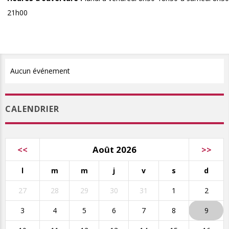
21h00
Aucun événement
CALENDRIER
<<
Août 2026
>>
l
m
m
j
v
s
d
27
28
29
30
31
1
2
3
4
5
6
7
8
9