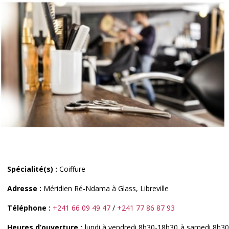
Spécialité(s) :
Coiffure
Adresse :
Méridien Ré-Ndama à Glass, Libreville
Téléphone :
+241 66 09 49 47
/
+241 77 86 87 93
Heures d’ouverture :
lundi à vendredi 8h30-18h30 à samedi 8h30