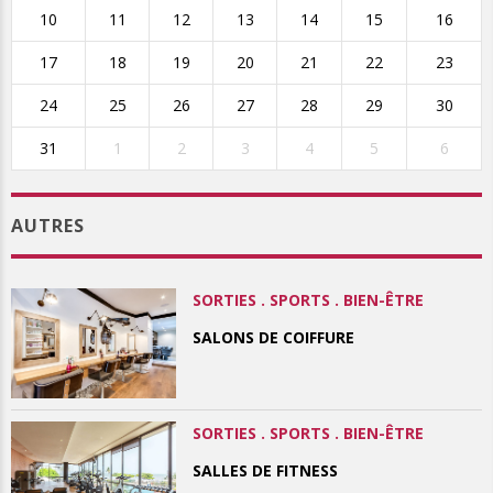
10
11
12
13
14
15
16
17
18
19
20
21
22
23
24
25
26
27
28
29
30
31
1
2
3
4
5
6
AUTRES
SORTIES . SPORTS . BIEN-ÊTRE
SALONS DE COIFFURE
SORTIES . SPORTS . BIEN-ÊTRE
SALLES DE FITNESS