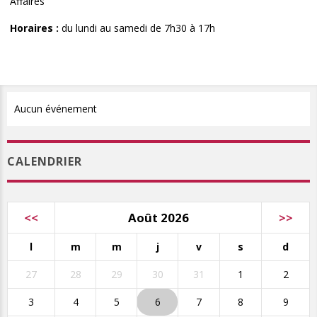
Affaires
Horaires :
du lundi au samedi de 7h30 à 17h
Aucun événement
CALENDRIER
<<
Août 2026
>>
l
m
m
j
v
s
d
27
28
29
30
31
1
2
3
4
5
6
7
8
9