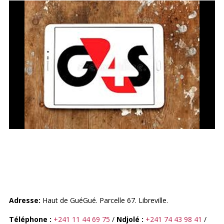
GROUP 4 SECURICOR
Adresse:
Haut de GuéGué. Parcelle 67. Libreville.
Téléphone :
+241 11 44 69 75
/
Ndjolé
:
+241 74 43 98 41
/