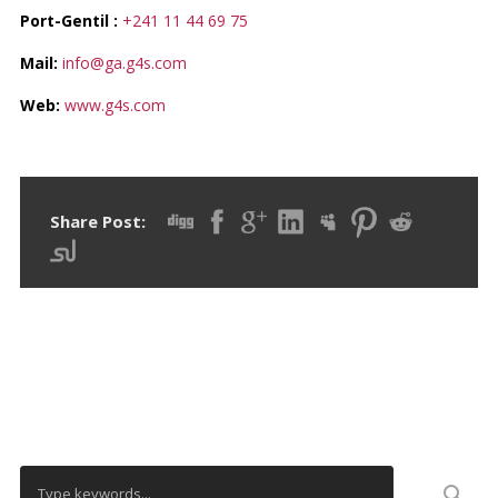
Port-Gentil
:
+241 11 44 69 75
Mail:
info@ga.g4s.com
Web:
www.g4s.com
Share Post:
RECHERCHER