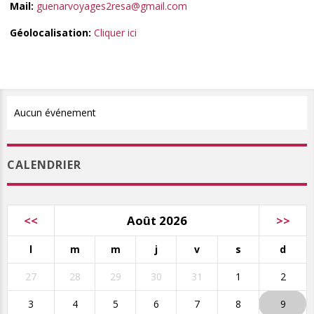
Mail:
guenarvoyages2resa@gmail.com
Géolocalisation:
Cliquer ici
Aucun événement
CALENDRIER
<<
Août 2026
>>
l
m
m
j
v
s
d
27
28
29
30
31
1
2
3
4
5
6
7
8
9