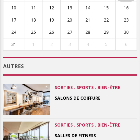
10
11
12
13
14
15
16
17
18
19
20
21
22
23
24
25
26
27
28
29
30
31
1
2
3
4
5
6
AUTRES
SORTIES . SPORTS . BIEN-ÊTRE
SALONS DE COIFFURE
SORTIES . SPORTS . BIEN-ÊTRE
SALLES DE FITNESS