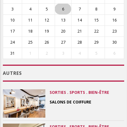
3
4
5
6
7
8
9
10
11
12
13
14
15
16
17
18
19
20
21
22
23
24
25
26
27
28
29
30
31
1
2
3
4
5
6
AUTRES
SORTIES . SPORTS . BIEN-ÊTRE
SALONS DE COIFFURE
SORTIES . SPORTS . BIEN-ÊTRE