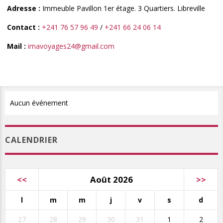
Adresse :
Immeuble Pavillon 1
er
étage. 3 Quartiers. Libreville
Contact :
+241 76 57 96 49
/
+241 66 24 06 14
Mail :
imavoyages24@gmail.com
Aucun événement
CALENDRIER
<<
Août 2026
>>
l
m
m
j
v
s
d
27
28
29
30
31
1
2