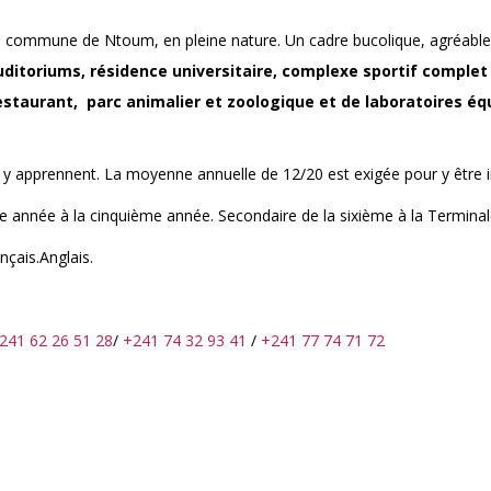
 la commune de Ntoum, en pleine nature. Un cadre bucolique, agréable
auditoriums, résidence universitaire, complexe sportif complet 
, restaurant, parc animalier et zoologique et de laboratoires éq
s y apprennent. La moyenne annuelle de 12/20 est exigée pour y être in
re année à la cinquième année. Secondaire de la sixième à la Terminal
nçais.Anglais.
241 62 26 51 28
/
+241 74 32 93 41
/
+241 77 74 71 72