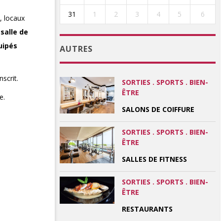
31
1
2
3
4
5
6
, locaux
salle de
uipés
AUTRES
scrit.
SORTIES . SPORTS . BIEN-
ÊTRE
e.
SALONS DE COIFFURE
SORTIES . SPORTS . BIEN-
ÊTRE
SALLES DE FITNESS
SORTIES . SPORTS . BIEN-
ÊTRE
RESTAURANTS