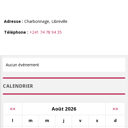
Adresse :
Charbonnage, Libreville
Téléphone :
+241 74 78 94 35
Aucun événement
CALENDRIER
<<
Août 2026
>>
l
m
m
j
v
s
d