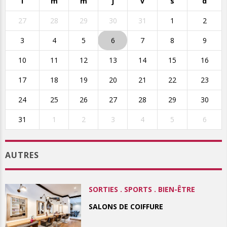
l
m
m
j
v
s
d
27
28
29
30
31
1
2
3
4
5
6
7
8
9
10
11
12
13
14
15
16
17
18
19
20
21
22
23
24
25
26
27
28
29
30
31
1
2
3
4
5
6
AUTRES
SORTIES . SPORTS . BIEN-ÊTRE
SALONS DE COIFFURE