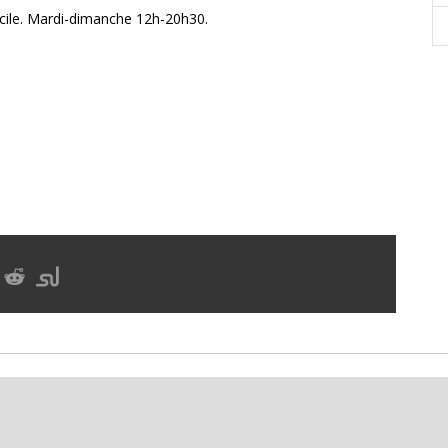
icile. Mardi-dimanche 12h-20h30.
olitique de Confidentialité
|
Plan du site
|
Contact