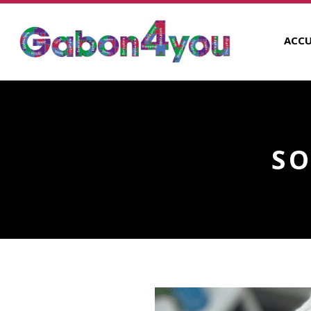
ACCU
SO