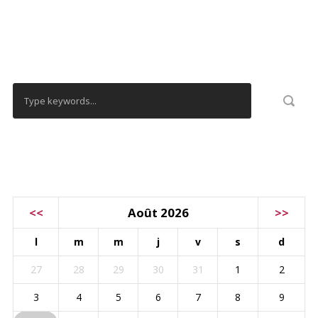
RECHERCHER
CALENDRIER
<<
Août 2026
>>
l
m
m
j
v
s
d
27
28
29
30
31
1
2
3
4
5
6
7
8
9