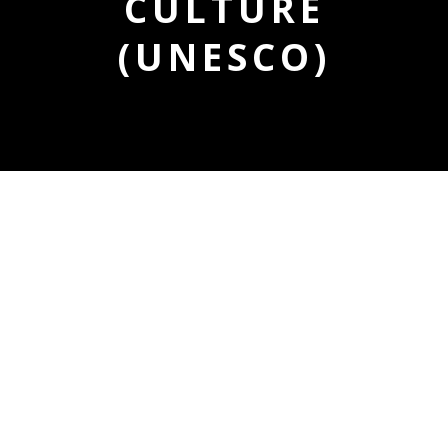
CULTURE
(UNESCO)
ORGANISATION DES
NATIONS UNIES POUR
L’EDUCATION, LA SCIENCE
ET LA CULTURE (UNESCO)