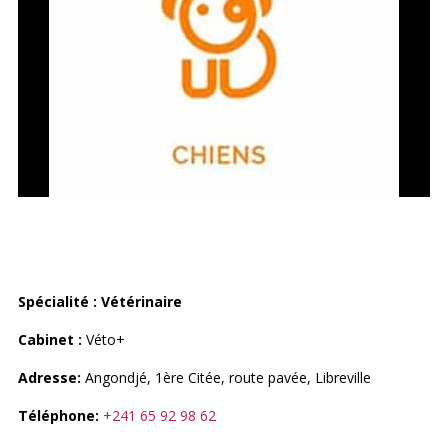
VETO +
Spécialité : Vétérinaire
Cabinet :
Véto+
Adresse:
Angondjé, 1
ère
Citée, route pavée, Libreville
Téléphone:
+241 65 92 98 62